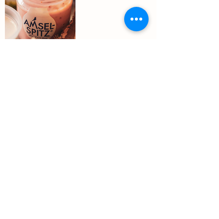
smak – Foodwerkstatt
Auf dem Wolf 37,
CH-4052
Basel,
hello@smak.ch,
079 772 05 67
© 2022 by SMAK – Foodwerkstatt
IMPRESSUM
|
DATENSCHUTZ