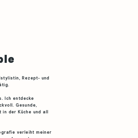
ble
stylistin, Rezept- und
ätig.
s. Ich entdecke
ckvoll. Gesunde,
 in der Küche und all
grafie verleiht meiner